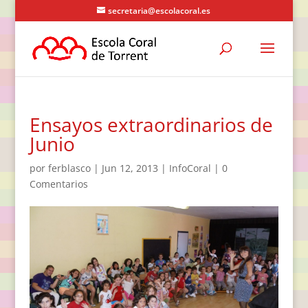
secretaria@escolacoral.es
Ensayos extraordinarios de
Junio
por
ferblasco
|
Jun 12, 2013
|
InfoCoral
|
0
Comentarios