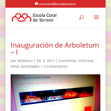
secretaria@escolacoral.es
Inauguración de Arboletum
– I
por
ferblasco
|
Dic 5, 2011
|
Conciertos
,
InfoCoral
,
Otras actividades
|
0 Comentarios