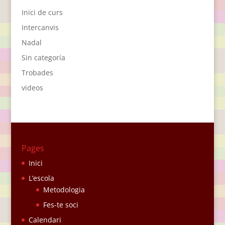
Inici de curs
Intercanvis
Nadal
Sin categoría
Trobades
videos
Pages
Inici
L’escola
Metodologia
Fes-te soci
Calendari