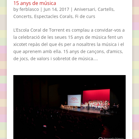
15 anys de música
by
ferblasco
|
Jun 14, 2017
|
Aniversari
,
Cartells
,
Concerts
,
Espectacles Corals
,
Fi de curs
L’Escola Coral de Torrent es complau a convidar-vos a
la celebració de les seues 15 anys de música fent un
xicotet repàs del que és per a nosaltres la música i el
que aprenem amb ella. 15 anys de cançons, d’amics,
de jocs, de valors i sobretot de música....