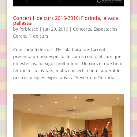
Concert fi de curs 2015-2016: Florinda, la vaca
pallassa
by
ferblasco
|
Jun 20, 2016
|
Concerts
,
Espectacles
Corals
,
Fi de curs
Com cada fi de curs, l’Escola Coral de Torrent
presenta un nou espectacle com a colofó al curs que,
en este cas, ha sigut molt intens. Un curs el que hem
fet moltes activitats, molts concerts i hem superat les
nostres pròpies expectatives. Presentem Florinda,...