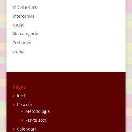
Inici de curs
Intercanvis
Nadal
Sin categoría
Trobades
videos
Pages
Inici
L’escola
Metodologia
Fes-te soci
Calendari