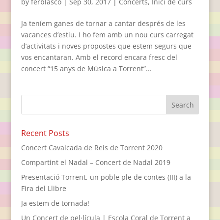
by
ferblasco
|
Sep 30, 2017
|
Concerts
,
Inici de curs
Ja teníem ganes de tornar a cantar després de les
vacances d’estiu. I ho fem amb un nou curs carregat
d’activitats i noves propostes que estem segurs que
vos encantaran. Amb el record encara fresc del
concert “15 anys de Música a Torrent”...
Recent Posts
Concert Cavalcada de Reis de Torrent 2020
Compartint el Nadal – Concert de Nadal 2019
Presentació Torrent, un poble ple de contes (III) a la
Fira del Llibre
Ja estem de tornada!
Un Concert de pel·lícula | Escola Coral de Torrent a