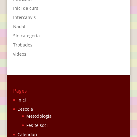
Inici de curs
Intercanvis
Nadal
Sin categoría
Trobades
videos
Pages
Inici
L’escola
Metodologia
Fes-te soci
Calendari