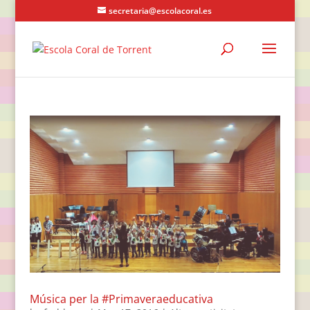
secretaria@escolacoral.es
Música per la #Primaveraeducativa