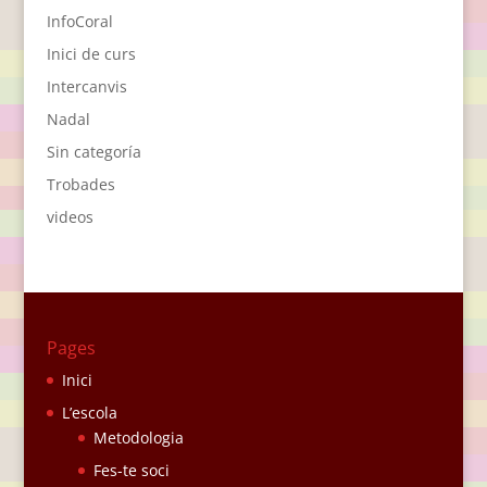
InfoCoral
Inici de curs
Intercanvis
Nadal
Sin categoría
Trobades
videos
Pages
Inici
L’escola
Metodologia
Fes-te soci