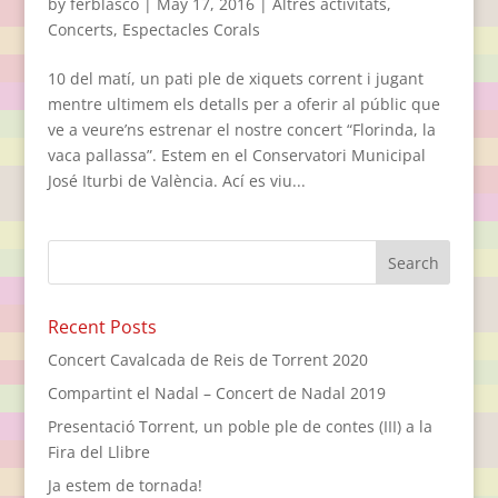
by
ferblasco
|
May 17, 2016
|
Altres activitats
,
Concerts
,
Espectacles Corals
10 del matí, un pati ple de xiquets corrent i jugant
mentre ultimem els detalls per a oferir al públic que
ve a veure’ns estrenar el nostre concert “Florinda, la
vaca pallassa”. Estem en el Conservatori Municipal
José Iturbi de València. Ací es viu...
Recent Posts
Concert Cavalcada de Reis de Torrent 2020
Compartint el Nadal – Concert de Nadal 2019
Presentació Torrent, un poble ple de contes (III) a la
Fira del Llibre
Ja estem de tornada!