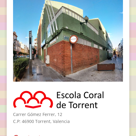
Carrer Gómez Ferrer, 12
C.P: 46900 Torrent, Valencia