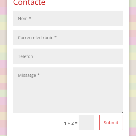
Contacte
=
Submit
1 + 2