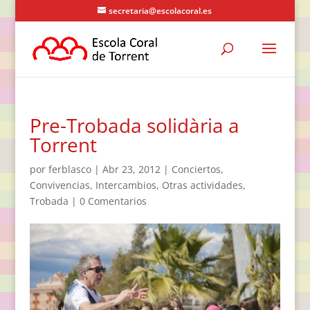
secretaria@escolacoral.es
Pre-Trobada solidària a
Torrent
por
ferblasco
|
Abr 23, 2012
|
Conciertos
,
Convivencias
,
Intercambios
,
Otras actividades
,
Trobada
|
0 Comentarios