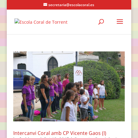
secretaria@escolacoral.es
Intercanvi Coral amb CP Vicente Gaos (I)