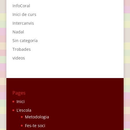
InfoCoral
Inici de curs
Intercanvis
Nadal
Sin categoría
Trobades
videos
Pages
Inici
L’escola
Metodologia
Fes-te soci