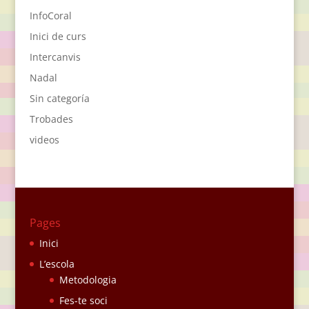
InfoCoral
Inici de curs
Intercanvis
Nadal
Sin categoría
Trobades
videos
Pages
Inici
L’escola
Metodologia
Fes-te soci