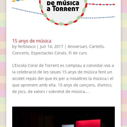
15 anys de música
by
ferblasco
|
Jun 14, 2017
|
Aniversari
,
Cartells
,
Concerts
,
Espectacles Corals
,
Fi de curs
L’Escola Coral de Torrent es complau a convidar-vos a
la celebració de les seues 15 anys de música fent un
xicotet repàs del que és per a nosaltres la música i el
que aprenem amb ella. 15 anys de cançons, d’amics,
de jocs, de valors i sobretot de música....