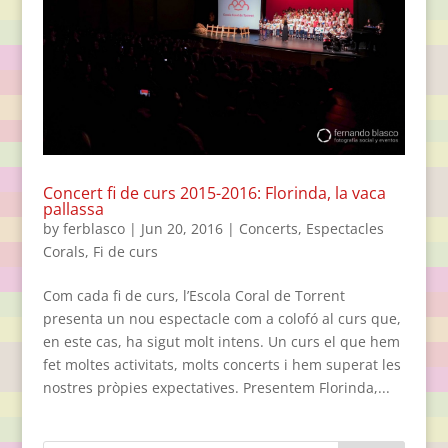
Concert fi de curs 2015-2016: Florinda, la vaca
pallassa
by
ferblasco
|
Jun 20, 2016
|
Concerts
,
Espectacles
Corals
,
Fi de curs
Com cada fi de curs, l’Escola Coral de Torrent
presenta un nou espectacle com a colofó al curs que,
en este cas, ha sigut molt intens. Un curs el que hem
fet moltes activitats, molts concerts i hem superat les
nostres pròpies expectatives. Presentem Florinda,...