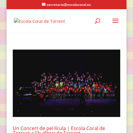
secretaria@escolacoral.es
Un Concert de pel·lícula | Escola Coral de
Torrent a l’Auditori de Torrent