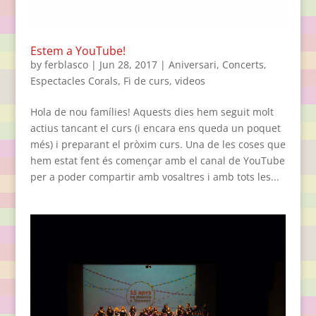
Estem a YouTube!
by
ferblasco
|
Jun 28, 2017
|
Aniversari
,
Concerts
,
Espectacles Corals
,
Fi de curs
,
videos
Hola de nou famílies! Aquests dies hem seguit molt
actius tancant el curs (i encara ens queda un poquet
més) i preparant el pròxim curs. Una de les coses que
hem estat fent és començar amb el canal de YouTube
per a poder compartir amb vosaltres i amb tots les...