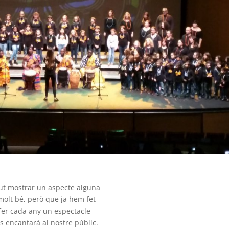
gut mostrar un aspecte alguna
molt bé, però que ja hem fet
 fer cada any un espectacle
 encantarà al nostre públic.