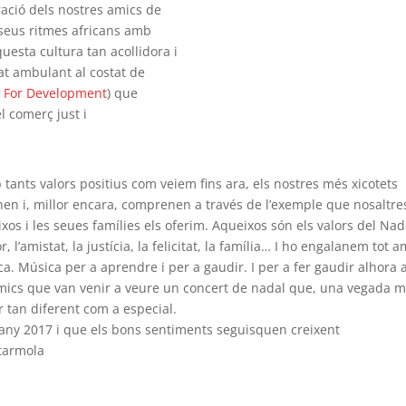
ació dels nostres amics de
seus ritmes africans amb
aquesta cultura tan acollidora i
at ambulant al costat de
 For Development
) que
l comerç just i
 tants valors positius com veiem fins ara, els nostres més xicotets
en i, millor encara, comprenen a través de l’exemple que nosaltre
xos i les seues famílies els oferim. Aqueixos són els valors del Nad
r, l’amistat, la justícia, la felicitat, la família… I ho engalanem tot 
a. Música per a aprendre i per a gaudir. I per a fer gaudir alhora a
mics que van venir a veure un concert de nadal que, una vegada 
r tan diferent com a especial.
 any 2017 i que els bons sentiments seguisquen creixent
tarmola