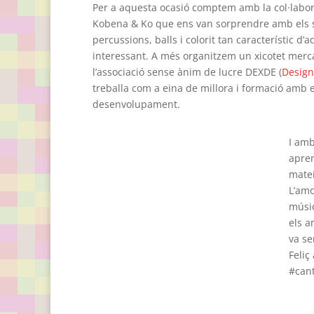
Per a aquesta ocasió comptem amb la col·labor
Kobena & Ko que ens van sorprendre amb els 
percussions, balls i colorit tan característic d’
interessant. A més organitzem un xicotet merc
l’associació sense ànim de lucre DEXDE (
Design
treballa com a eina de millora i formació amb e
desenvolupament.
I amb
apren
matei
L’amo
músic
els a
va se
Feliç
#can