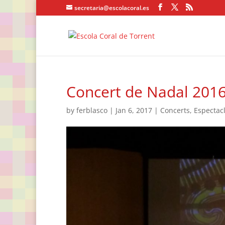
secretaria@escolacoral.es
Concert de Nadal 2016
by
ferblasco
|
Jan 6, 2017
|
Concerts
,
Espectacl