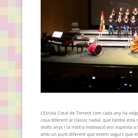
L’Escola Coral de Torrent com cada any ha vol
cosa diferent al clàssic nadal, que també està 
molts anys i la nostra motivació ens espenta a
amb un punt diferent que estem segurs que els