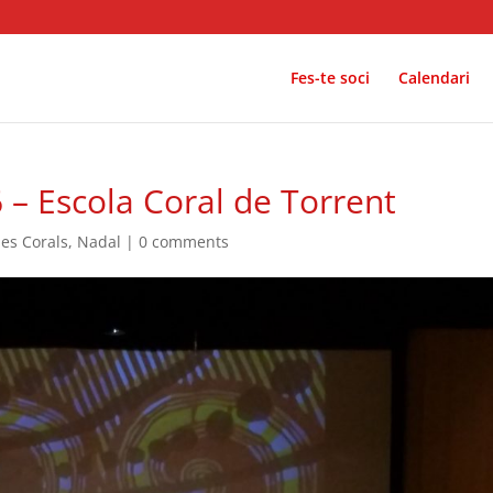
Fes-te soci
Calendari
 – Escola Coral de Torrent
es Corals
,
Nadal
|
0 comments