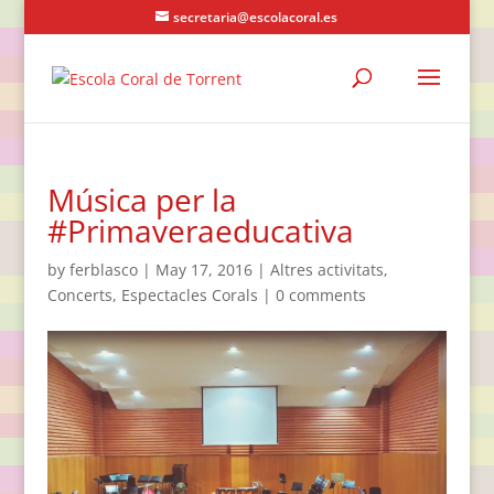
secretaria@escolacoral.es
Música per la
#Primaveraeducativa
by
ferblasco
|
May 17, 2016
|
Altres activitats
,
Concerts
,
Espectacles Corals
|
0 comments