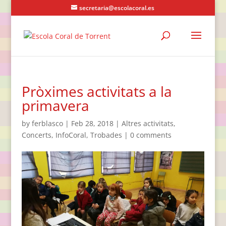
secretaria@escolacoral.es
Pròximes activitats a la
primavera
by
ferblasco
|
Feb 28, 2018
|
Altres activitats
,
Concerts
,
InfoCoral
,
Trobades
|
0 comments