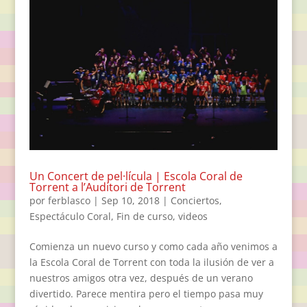
Un Concert de pel·lícula | Escola Coral de
Torrent a l’Auditori de Torrent
por
ferblasco
|
Sep 10, 2018
|
Conciertos
,
Espectáculo Coral
,
Fin de curso
,
videos
Comienza un nuevo curso y como cada año venimos a
la Escola Coral de Torrent con toda la ilusión de ver a
nuestros amigos otra vez, después de un verano
divertido. Parece mentira pero el tiempo pasa muy