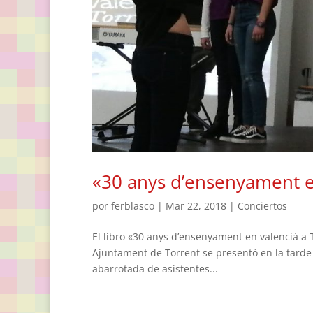
«30 anys d’ensenyament e
por
ferblasco
|
Mar 22, 2018
|
Conciertos
El libro «30 anys d’ensenyament en valencià a 
Ajuntament de Torrent se presentó en la tarde d
abarrotada de asistentes...