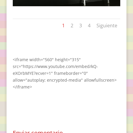
1
2
3
4
Siguiente
<iframe width="560" height="315"
src="https://www.youtube.com/embed/kQ-
eXOrbMYE?ecver=1" frameborder="0"
allow="autoplay; encrypted-media" allowfullscreen>
</iframe>
Enviar comentario