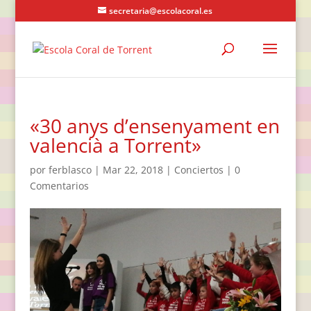
secretaria@escolacoral.es
«30 anys d’ensenyament en
valencià a Torrent»
por
ferblasco
|
Mar 22, 2018
|
Conciertos
|
0
Comentarios