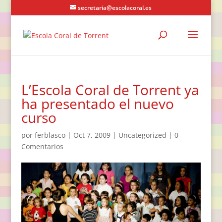
secretaria@escolacoral.es
L’Escola Coral de Torrent ya
ha presentado el nuevo
curso
por
ferblasco
|
Oct 7, 2009
|
Uncategorized
|
0
Comentarios