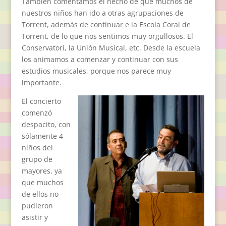
También comentamos el hecho de que muchos de
nuestros niños han ido a otras agrupaciones de
Torrent, además de continuar e la Escola Coral de
Torrent, de lo que nos sentimos muy orgullosos. El
Conservatori, la Unión Musical, etc. Desde la escuela
los animamos a comenzar y continuar con sus
estudios musicales, porque nos parece muy
importante.
El concierto
comenzó
despacito, con
sólamente 4
niños del
grupo de
mayores, ya
que muchos
de ellos no
pudieron
asistir y